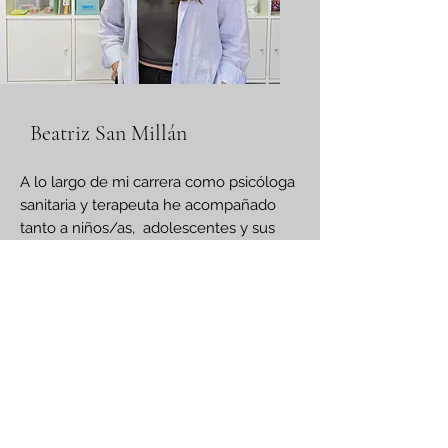
Beatriz San Millán
A lo largo de mi carrera como psicóloga
sanitaria y terapeuta he acompañado
tanto a niños/as, adolescentes y sus
familias como a adultos, desde un
modelo sistémico-relacional.
Desde hace varios años, compagino mi
trabajo en Arian con la Fundación
Lagungo, especialmente en el
Programa Osatuz de intervención en
contexto educativo dirigido a alumnado
con graves problemas de regulación
emocional.